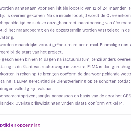
den aangegaan voor een initiële looptijd van 12 of 24 maanden, tenz
tijd is overeengekomen. Na de initiële looptijd wordt de Overeenkom
nbepaalde tijd en is deze opzegbaar met inachtneming van één maa
tijd, het maandbedrag en de opzegtermijn worden vastgelegd in de
atting.
rden maandelijks vooraf gefactureerd per e-mail. Eenmalige opst
erd bij de start van het project.
te geschieden binnen 14 dagen na factuurdatum, tenzij anders over
 betaling is de Klant van rechtswege in verzuim. ELMA is dan gerechtig
okosten in rekening te brengen conform de daarvoor geldende wettel
 betaling is ELMA gerechtigd de Dienstverlening op te schorten totdat
ragen volledig zijn voldaan.
nnementsprijzen jaarlijks aanpassen op basis van de door het CB
index. Overige prijswijzigingen vinden plaats conform Artikel 14.
optijd en opzegging