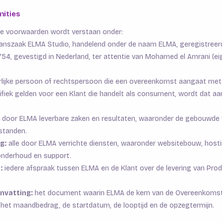
inities
e voorwaarden wordt verstaan onder:
nszaak ELMA Studio, handelend onder de naam ELMA, geregistreer
, gevestigd in Nederland, ter attentie van Mohamed el Amrani (ei
rlijke persoon of rechtspersoon die een overeenkomst aangaat me
ifiek gelden voor een Klant die handelt als consument, wordt dat 
e door ELMA leverbare zaken en resultaten, waaronder de gebouwde
standen.
g:
alle door ELMA verrichte diensten, waaronder websitebouw, hosti
onderhoud en support.
:
iedere afspraak tussen ELMA en de Klant over de levering van Pro
nvatting:
het document waarin ELMA de kern van de Overeenkomst
 het maandbedrag, de startdatum, de looptijd en de opzegtermijn.