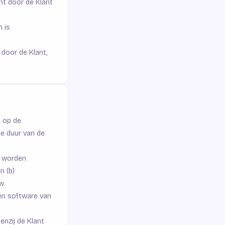
nt door de Klant
n is
 door de Klant,
n op de
de duur van de
e worden
n (b)
w.
en software van
enzij de Klant