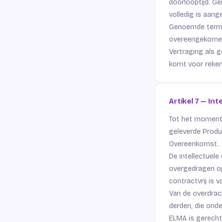
doorlooptijd. G
volledig is aang
Genoemde termijne
overeengekomen.
Vertraging als g
komt voor rekeni
Artikel 7 — In
Tot het moment 
geleverde Produc
Overeenkomst.
De intellectuel
overgedragen op
contractvrij is
Van de overdrac
derden, die onde
ELMA is gerechti