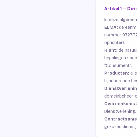
Artikel 1 — Def
In deze algemen
ELMA:
de eenma
nummer 97277754
oprichter).
Klant:
de natuu
bepalingen spec
"Consument".
Producten:
all
bijbehorende be
Dienstverlenin
domeinbeheer, 
Overeenkomst
Dienstverlening.
Contractsame
gekozen dienst,