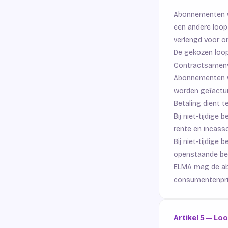
Abonnementen wor
een andere loop
verlengd voor o
De gekozen loop
Contractsamenv
Abonnementen wo
worden gefacture
Betaling dient 
Bij niet-tijdige
rente en incass
Bij niet-tijdige
openstaande bed
ELMA mag de abo
consumentenprijs
Artikel 5 — Lo