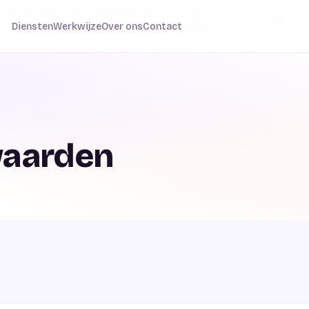
Websites voor lokale dienstverleners · Vaste prijs · Direct contact
Diensten
Werkwijze
Over ons
Contact
waarden