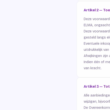
Artikel 2 — To
Deze voorwaarde
ELMA, ongeacht 
Deze voorwaarde
gesteld langs el
Eventuele inkoo
uitdrukkelijk va
Afwijkingen zijn 
Indien één of me
van kracht.
Artikel 3 — T
Alle aanbiedinge
wijzigen, bijvoo
De Overeenkoms