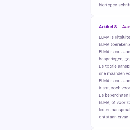
hiertegen schrif
Artikel 8 — Aa
ELMA is uitsluit
ELMA toerekenb
ELMA is niet aa
besparingen, ge
De totale aanspr
drie maanden vo
ELMA is niet aan
Klant, noch voo
De beperkingen 
ELMA, of voor z
Iedere aanspraa
ontstaan ervan s