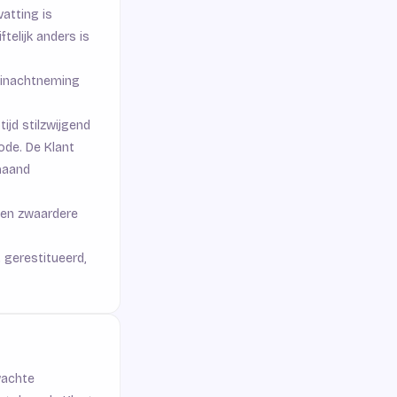
atting is
ftelijk anders is
t inachtneming
ijd stilzwijgend
ode. De Klant
maand
een zwaardere
 gerestitueerd,
wachte