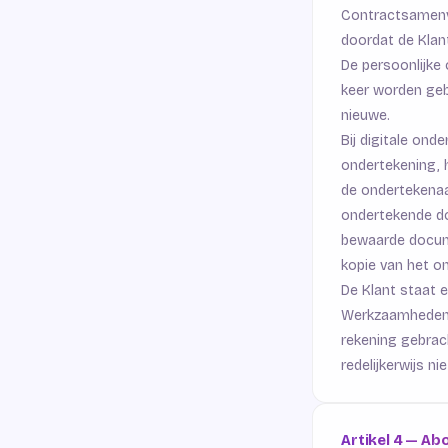
Contractsamenvat
doordat de Klant
De persoonlijke 
keer worden gebr
nieuwe.
Bij digitale ond
ondertekening, 
de ondertekenaa
ondertekende do
bewaarde docume
kopie van het o
De Klant staat 
Werkzaamheden 
rekening gebrac
redelijkerwijs nie
Artikel 4 — Ab