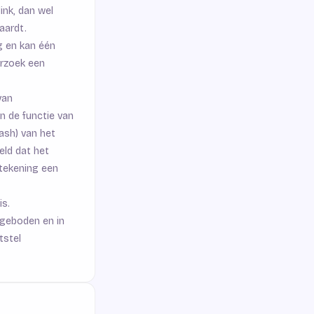
ink, dan wel
aardt.
ig en kan één
erzoek een
van
n de functie van
ash) van het
ld dat het
tekening een
is.
geboden en in
tstel