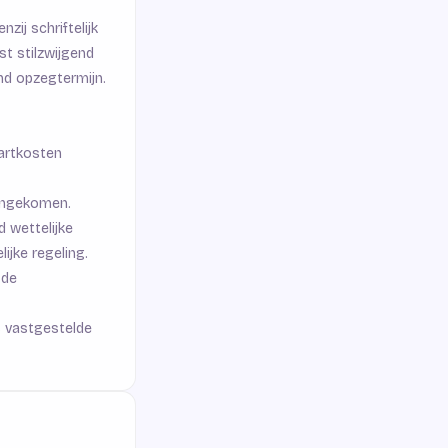
ij schriftelijk
st stilzwijgend
nd opzegtermijn.
artkosten
eengekomen.
d wettelijke
ijke regeling.
 de
S vastgestelde