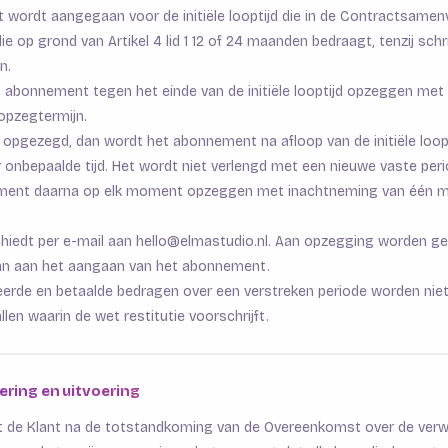
wordt aangegaan voor de initiële looptijd die in de Contractsamenv
ie op grond van Artikel 4 lid 1 12 of 24 maanden bedraagt, tenzij schri
n.
t abonnement tegen het einde van de initiële looptijd opzeggen me
opzegtermijn.
g opgezegd, dan wordt het abonnement na afloop van de initiële loopt
 onbepaalde tijd. Het wordt niet verlengd met een nieuwe vaste peri
ment daarna op elk moment opzeggen met inachtneming van één 
iedt per e-mail aan hello@elmastudio.nl. Aan opzegging worden g
an aan het aangaan van het abonnement.
erde en betaalde bedragen over een verstreken periode worden niet
en waarin de wet restitutie voorschrijft.
vering en uitvoering
t de Klant na de totstandkoming van de Overeenkomst over de ver