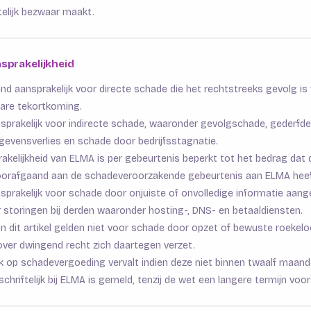
telijk bezwaar maakt.
nsprakelijkheid
end aansprakelijk voor directe schade die het rechtstreeks gevolg is
are tekortkoming.
nsprakelijk voor indirecte schade, waaronder gevolgschade, gederfd
gevensverlies en schade door bedrijfsstagnatie.
akelijkheid van ELMA is per gebeurtenis beperkt tot het bedrag dat d
orafgaand aan de schadeveroorzakende gebeurtenis aan ELMA heef
sprakelijk voor schade door onjuiste of onvolledige informatie aang
r storingen bij derden waaronder hosting-, DNS- en betaaldiensten.
in dit artikel gelden niet voor schade door opzet of bewuste roekel
over dwingend recht zich daartegen verzet.
k op schadevergoeding vervalt indien deze niet binnen twaalf maand
chriftelijk bij ELMA is gemeld, tenzij de wet een langere termijn voors