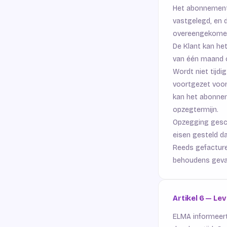
Het abonnement 
vastgelegd, en d
overeengekome
De Klant kan he
van één maand 
Wordt niet tijdi
voortgezet voor
kan het abonne
opzegtermijn.
Opzegging gesch
eisen gesteld d
Reeds gefacture
behoudens gevall
Artikel 6 — Le
ELMA informeer