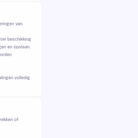
eringen van
ter beschikking
gen en opslaan.
worden
alingen volledig
trekken of