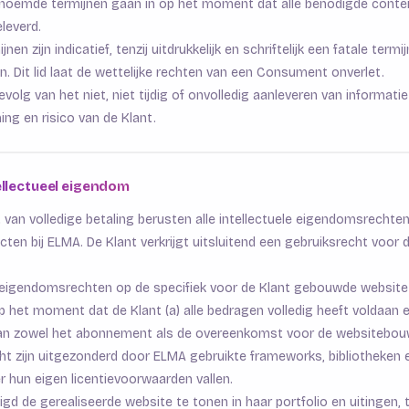
enoemde termijnen gaan in op het moment dat alle benodigde conte
eleverd.
n zijn indicatief, tenzij uitdrukkelijk en schriftelijk een fatale termij
 Dit lid laat de wettelijke rechten van een Consument onverlet.
evolg van het niet, niet tijdig of onvolledig aanleveren van informatie
ng en risico van de Klant.
tellectueel eigendom
van volledige betaling berusten alle intellectuele eigendomsrechte
ten bij ELMA. De Klant verkrijgt uitsluitend een gebruiksrecht voor 
e eigendomsrechten op de specifiek voor de Klant gebouwde websit
 het moment dat de Klant (a) alle bedragen volledig heeft voldaan e
 van zowel het abonnement als de overeenkomst voor de websitebou
ht zijn uitgezonderd door ELMA gebruikte frameworks, bibliotheken 
r hun eigen licentievoorwaarden vallen.
gd de gerealiseerde website te tonen in haar portfolio en uitingen, t