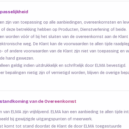
epasselijkheid
n zijn van toepassing op alle aanbiedingen, overeenkomsten en lev
of deze betrekking hebben op Producten, Dienstverlening of beide.
n worden vóór of bij het sluiten van de overeenkomst aan de Klant 
ektronische weg. De Klant kan de voorwaarden te allen tijde raadple
p- of andere voorwaarden van de Klant zijn niet van toepassing en 
n de hand gewezen.
alleen geldig indien uitdrukkelijk en schriftelijk door ELMA bevestigd.
er bepalingen nietig zijn of vernietigd worden, blijven de overige bep
otstandkoming van de Overeenkomst
n van ELMA zijn vrijblijvend. ELMA kan een aanbieding te allen tijde in
rbeeld bij gewijzigde uitgangspunten of meerwerk.
t komt tot stand doordat de Klant de door ELMA toegestuurde