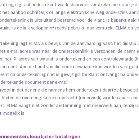
ting digitaal ondertekent via de daarvoor verstrekte persoonlijke l
 het aanbod schriftelijk of langs elektronische weg anderszins aanv
ondertekenlink is uitsluitend bestemd voor de Klant, is beperkt geld
uikt. Is de link verlopen of reeds gebruikt, dan verstrekt ELMA op v
ertekening legt ELMA als bewijs van de aanvaarding vast: het tijdstip 
het e-mailadres waarnaar de ondertekenlink is verzonden, de naam e
r, het IP-adres van waaraf is ondertekend en een controlewaarde (h
cument. Aan de hand van die controlewaarde kan worden vastgeste
nt na ondertekening niet is gewijzigd. De Klant ontvangt na onder
ndertekende document per e-mail.
ervoor in dat degene die namens hem ondertekent daartoe bevoegd 
buiten de overeengekomen opdracht (meerwerk) worden apart aan
ht. ELMA vangt niet zonder afstemming met meerwerk aan, tenzij ui
t mogelijk is.
onnementen, looptijd en betalingen