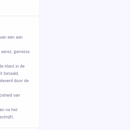
 van een aan
e winst, gemiste
e Klant in de
t betaald.
eleverd door de
oosheid van
en na het
chrijft.