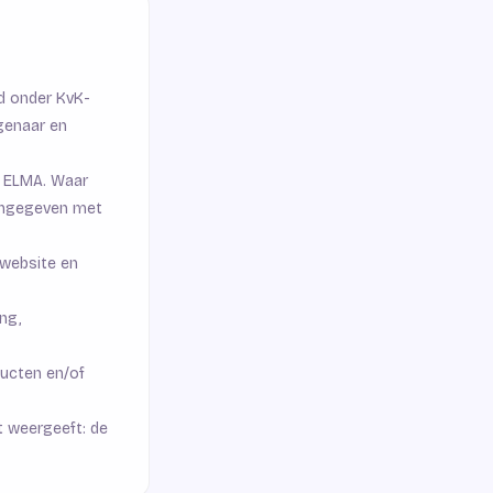
d onder KvK-
genaar en
t ELMA. Waar
aangegeven met
 website en
ng,
ducten en/of
 weergeeft: de