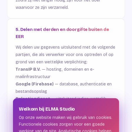
zodra zij niet langer nodig zijn voor het doel
waarvoor ze zijn verzameld.
5. Delen met derden en doorgifte buiten de
EER
Wij delen uw gegevens uitsluitend met de volgende
partijen, die als verwerker voor ons optreden of op
grond van een wettelijke verplichting:
TransIP B.V.
— hosting, domeinen en e-
mailinfrastructuur
Google (Firebase)
— database, authenticatie en
bestandsopslag
Belastingdienst
— uitsluitend indien wettelijk
verplicht
Welkom bij ELMA Studio
Welkom bij ELMA Studio
Met de partijen die als verwerker optreden, hebben
Op onze website maken wij gebruik van cookies.
Op onze website maken wij gebruik van cookies.
wij een verwerkersovereenkomst gesloten waarin
Functionele cookies zorgen voor een goede
Functionele cookies zorgen voor een goede
afspraken zijn vastgelegd over de bescherming van
werking van de site. Analytische cookies helpen
werking van de site. Analytische cookies helpen