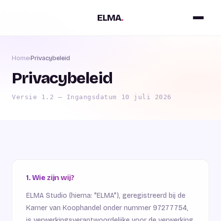
ELMA
.
Home
›
Privacybeleid
Privacybeleid
Versie 1.2 — Ingangsdatum 10 juli 2026
1. Wie zijn wij?
ELMA Studio (hierna: "ELMA"), geregistreerd bij de
Kamer van Koophandel onder nummer 97277754,
is verwerkingsverantwoordelijke voor de verwerking