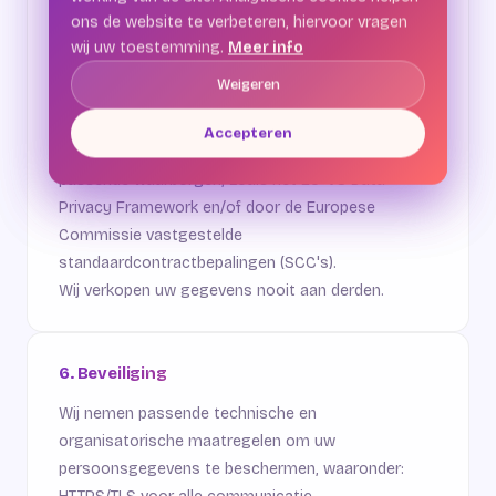
uw persoonsgegevens.
ons de website te verbeteren, hiervoor vragen
ons de website te verbeteren, hiervoor vragen
Doorgifte buiten de EER:
voor de inzet van
wij uw toestemming.
wij uw toestemming.
Meer info
Meer info
Google (Firebase) kan verwerking plaatsvinden door
Weigeren
Weigeren
een buiten de Europese Economische Ruimte
gevestigde partij (waaronder de Verenigde Staten).
Accepteren
Accepteren
In dat geval vindt doorgifte uitsluitend plaats met
passende waarborgen, zoals het EU-VS Data
Privacy Framework en/of door de Europese
Commissie vastgestelde
standaardcontractbepalingen (SCC's).
Wij verkopen uw gegevens nooit aan derden.
6. Beveiliging
Wij nemen passende technische en
organisatorische maatregelen om uw
persoonsgegevens te beschermen, waaronder: