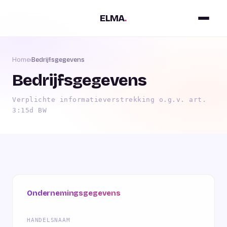
ELMA
.
Home
›
Bedrijfsgegevens
Bedrijfsgegevens
Verplichte informatieverstrekking o.g.v. art.
3:15d BW
Ondernemingsgegevens
HANDELSNAAM